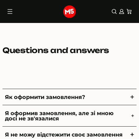
0 items
(0)
Skip
to
content
Questions and answers
Як оформити замовлення?
Я оформив замовлення, але зі мною
досі не зв'язалися
Я не можу відстежити своє замовлення