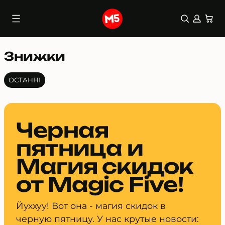
Перейти
0 елем
до
(0)
вмісту
Знижки
ОСТАННІ
Черная
пятница и
Магия скидок
от Magic Five!
Йуххуу! Вот она - магия скидок в
черную пятницу. У нас крутые новости: