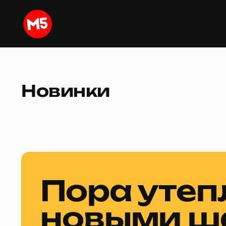
Перейти
к
содержимому
Новинки
Пора утеп
новыми ш