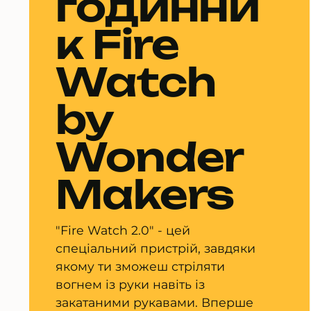
годинни
к Fire
Watch
by
Wonder
Makers
"Fire Watch 2.0" - цей
спеціальний пристрій, завдяки
якому ти зможеш стріляти
вогнем із руки навіть із
закатаними рукавами. Вперше