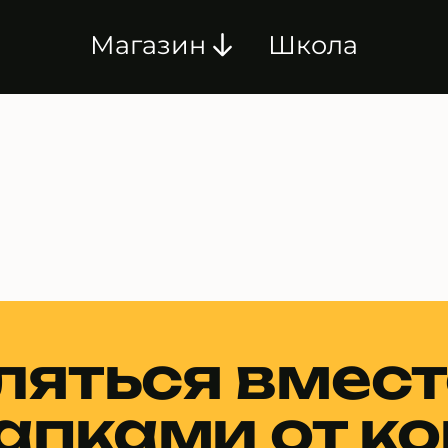
Магазин
Школа
ляться вмест
апками от к