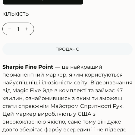
КІЛЬКІСТЬ
Зменшити
Збільшити
кіл-
кіл-
ть
ть
ПРОДАНО
для
для
Пристрій
Пристрій
Sharpie Fine Point
— це найкращий
для
для
перманентний маркер, яким користуються
фокусу
фокусу
найуспішніші ілюзіоністи світу! Відеонавчання
Sharpie
Sharpie
від Magic Five йде в комплекті та займає 47
Marker
Marker
хвилин, ознайомившись з яким ти зможеш
стати справжнім Майстром Спритності Рук!
Цей маркер виробляють у США з
висококласною якістю, саме тому він дуже
довго зберігає фарбу всередині і не підведе