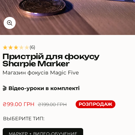
6
(6)
Пристрій для фокусу
всього
Sharpie Marker
відгуків
Магазин фокусів Magic Five
🎬
Відео-уроки в комплекті
Ціна
Ціна
₴99.00 ГРН
РОЗПРОДАЖ
₴199.00 ГРН
зі
ВЫБЕРИТЕ ТИП:
знижкою
МАРКЕР + ВИДЕО-ОБУЧЕНИЕ