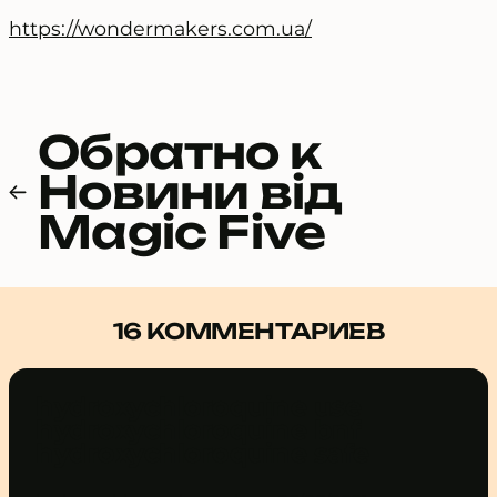
https://wondermakers.com.ua/
Обратно к
Новини від
Magic Five
16 КОММЕНТАРИЕВ
hydroxychloroquine use
hydroxychloroquine bnf
hydroxychloroquine safe